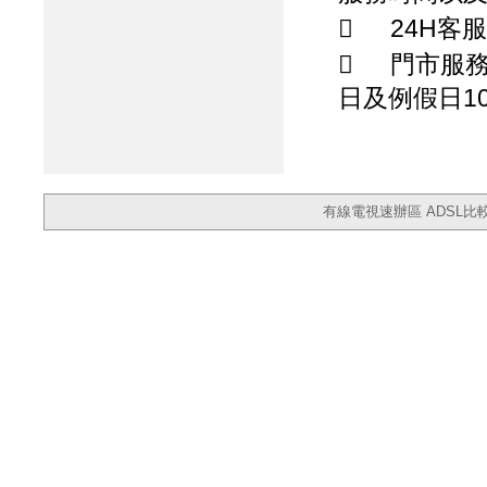

24H客

門市服務
日及例假日10:
有線電視速辦區
ADSL比